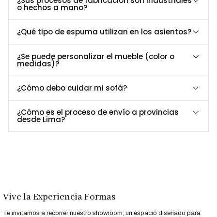
¿Sus procesos de fabricación son industriales
Perfecto para
hogares modernos en Lima y provincias
,
o hechos a mano?
integrando elegancia y funcionalidad.
¿Qué tipo de espuma utilizan en los asientos?
Dimensiones y Especificaciones
Especificación
Detalle
¿Se puede personalizar el mueble (color o
medidas)?
Largo
400 cm
Profundidad
300 cm / 80 cm
¿Cómo debo cuidar mi sofá?
Alto
75 cm
Materiales
Madera maciza, tapiz Ankara
¿Cómo es el proceso de envío a provincias
Densidad cojines
25-27 kg/m³
desde Lima?
Personalización Disponible
¿Buscas un tono específico de piel o madera? En
Formas
Home Perú
, adaptamos el Juego de Sala
Ubinas
a tu estilo.
Contáctanos al 952-998-747
para más información.
Vive la Experiencia Formas
Te invitamos a recorrer nuestro showroom, un espacio diseñado para