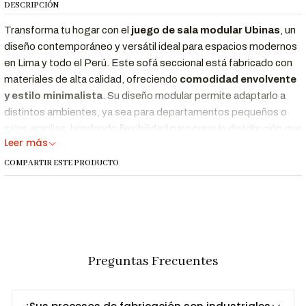
DESCRIPCIÓN
Transforma tu hogar con el
juego de sala modular Ubinas
, un
diseño contemporáneo y versátil ideal para espacios modernos
en Lima y todo el Perú. Este sofá seccional está fabricado con
materiales de alta calidad, ofreciendo
comodidad envolvente
y estilo minimalista
. Su diseño modular permite adaptarlo a
distintos ambientes, ya sea para departamentos pequeños o
salas amplias, brindando flexibilidad para crear la distribución que
Leer más
más se ajuste a tu estilo de vida.
COMPARTIR ESTE PRODUCTO
.
Características Destacadas
Diseño contemporáneo
con líneas curvas y sofisticadas.
Modular y personalizable
, se adapta a diferentes
Preguntas Frecuentes
espacios.
Fabricado en Perú
, con acabados de calidad y tapizados
resistentes.