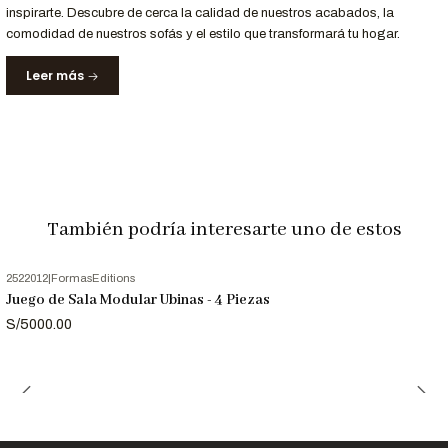
Entrega y Garantía
inspirarte. Descubre de cerca la calidad de nuestros acabados, la
comodidad de nuestros sofás y el estilo que transformará tu hogar.
Servicio
Detalle
Tiempo de
Recibe tu sofá en 10
días hábiles
en Lima y
Leer más
entrega
principales ciudades.
12 meses
de respaldo en materiales y
Garantía
acabados.
Nota Importante
También podría interesarte uno de estos
Las imágenes son referenciales. Los colores pueden variar
ligeramente según tu pantalla.
2522012
|
FormasEditions
Juego de Sala Modular Ubinas - 4 Piezas
S/5000.00