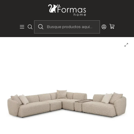
Diseñadores y Fabricantes Peruanos
Inicio
Hogar
Muebles de Sala
Juego de Sala Modular Ubinas - 6 Piezas