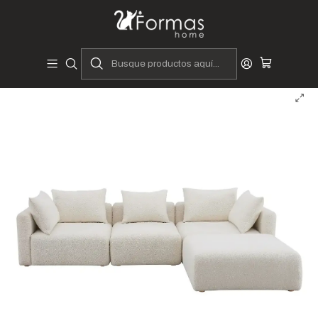
Diseñadores y Fabricantes Peruanos
Inicio
Hogar
Muebles de Sala
Juego de sala Hanver - Modular