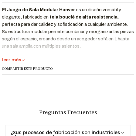
El
Juego de Sala Modular Hanver
es un diseño versátil y
elegante, fabricado en
tela bouclé de alta resistencia
,
perfecta para dar calidez y sofisticación a cualquier ambiente.
Su estructura modular permite combinar y reorganizar las piezas
según el espacio, creando desde un acogedor sofá en L hasta
una sala amplia con múltiples asientos.
Ideal para departamentos modernos, salas familiares o
Leer más
espacios sociales que buscan
confort, diseño y flexibilidad
COMPARTIR ESTE PRODUCTO
en un solo mueble.
Características Destacadas
Tela bouclé premium
: textura suave, resistente y en
Preguntas Frecuentes
tendencia mundial.
Diseño modular
: piezas independientes que se adaptan a
salas grandes o pequeñas.
¿Sus procesos de fabricación son industriales
Confort garantizado
: relleno de espuma de alta densidad