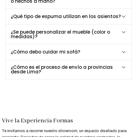
o hechos a mano?
para máxima comodidad.
Estilo contemporáneo
: líneas limpias y tonos neutros
¿Qué tipo de espuma utilizan en los asientos?
fáciles de combinar.
Personalizable
: posibilidad de reorganizar módulos según
¿Se puede personalizar el mueble (color o
necesidad (L, recto o U).
medidas)?
¿Cómo debo cuidar mi sofá?
Dimensiones y Especificaciones Técnicas
Especificación
Detalle
¿Cómo es el proceso de envío a provincias
desde Lima?
Largo
261 cm
Profundidad
80 cm / Puff 93cm x 70 cm
Alto
75 cm
Material
Madera maciza y patas de madera
Asiento
Espuma de alta densidad 27 kg de densidad
Revestimiento
Color personalizable
Vive la Experiencia Formas
Personalización a Tu Medida
Te invitamos a recorrer nuestro showroom, un espacio diseñado para
¿Buscas un color específico o un acabado único? En
Formas