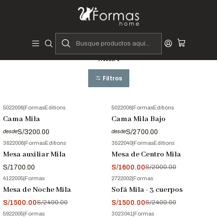
Diseñadores y Fabricantes Peruanos
Inicio
Colecciones
MILA
MILA
Filtros
5022006
|
FormasEditions
5022006
|
FormasEditions
Cama Mila
Cama Mila Bajo
S/3200.00
S/2700.00
desde
desde
3622006
|
FormasEditions
3522040
|
FormasEditions
-20%
OFF
Mesa auxiliar Mila
Mesa de Centro Mila
S/1700.00
S/1600.00
S/2000.00
4122005
|
Formas
2722002
|
Formas
-38%
OFF
-38%
OFF
Mesa de Noche Mila
Sofá Mila - 3 cuerpos
S/1500.00
S/1500.00
S/2400.00
S/2400.00
5922005
|
Formas
3023041
|
Formas