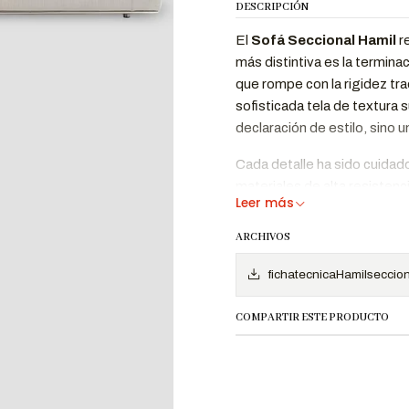
DESCRIPCIÓN
El
Sofá Seccional Hamil
re
más distintiva es la termin
que rompe con la rigidez tra
sofisticada tela de textura 
declaración de estilo, sino 
Cada detalle ha sido cuida
materiales de alta resistenci
Leer más
silueta de perfil bajo y sus 
ideal para salas que buscan
ARCHIVOS
¿Por qué comprar el Sofá
fichatecnicaHamilseccion
La curva 
Diseño Orgánico
optimiza
COMPARTIR ESTE PRODUCTO
Exclusivo
abierto 
Calidad de
Fabricad
Exportación
asegura 
Hecha en Perú
forma ori