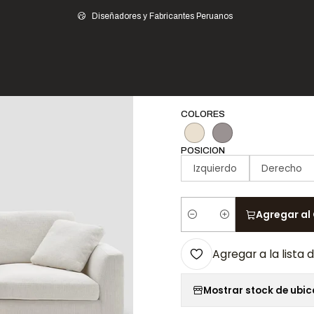
Hogar
Muebles de Sala
Sofás y Seccionales
Seccionales
Seccional 
Diseñadores y Fabricantes Peruanos
|
Seccional Hamil
COLORES
POSICION
Izquierdo
Derecho
Agregar al 
Cantidad
Agregar a la lista 
Mostrar stock de ubi