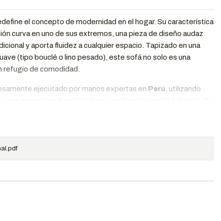
define el concepto de modernidad en el hogar. Su característica
ación curva en uno de sus extremos, una pieza de diseño audaz
dicional y aporta fluidez a cualquier espacio. Tapizado en una
suave (tipo bouclé o lino pesado), este sofá no solo es una
un refugio de comodidad.
dosamente ejecutado por manos expertas en
Perú
, utilizando
a que garantizan durabilidad sin sacrificar la suavidad al tacto. Su
cojines de respaldo generosos lo convierten en la pieza central
 un aire contemporáneo y acogedor.
 Hamil?
al.pdf
lateral no solo es visualmente atractiva, sino que permite
r el flujo de movimiento en la sala, creando un ambiente más
y moderno.
o con una estructura interna de madera nacional maciza que
firmeza por años, y espumas de alta densidad que mantienen su
ginal.