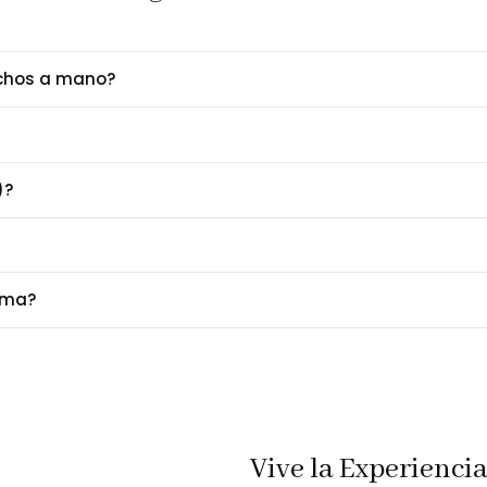
echos a mano?
)?
ima?
Vive la Experienci