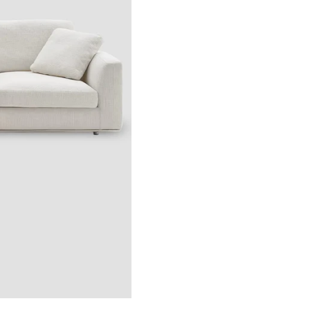
Su tono 
Versatilidad
diferent
Estética
lujo con
Al ser un
Soporte de
producto
Diseño
peruano 
Dimensiones y especi
Especificación
Medida
Largo
270
Profundidad
123 / 83
Alto
79
Base
zócalo d
Asiento y respaldo
espuma d