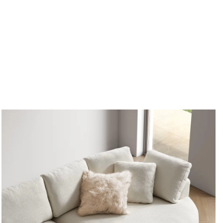
o Sofisticados
entral de decoración y descanso.
ra un toque de lujo y comodidad.
spera para brindar exclusividad y confort.
olicita cotización al 952-998-747
ía
 laborables
ses
en estructura y materiales