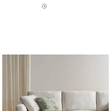
Perfecta para Espaci
En salas, como pieza c
En hoteles y lobbies pa
En oficinas y salas de e
Personaliza tu butaca y s
Entrega y Garantía
Servicio
Garant
Tiempo de entrega
15 días
Garantía
24 me