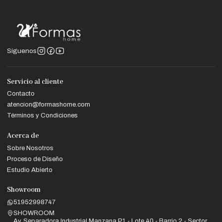
Nota:
Las imágenes son referenciales. Los colores pueden
variar según la configuración de tu pantalla.
Síguenos
Servicio al cliente
Contacto
atencion@formashome.com
Términos y Condiciones
Acerca de
Sobre Nosotros
Proceso de Diseño
Estudio Abierto
Showroom
51952998747
SHOWROOM
Av. Separadora Industrial Manzana P1 - Lote 40 - Barrio 2 - Sector