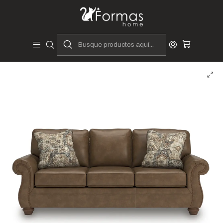
Diseñadores y Fabricantes Peruanos
Inicio
Hogar
Muebles de Sala
Sofás y Seccionales
Sofás
Sofá Zlate 3 Cuerpos