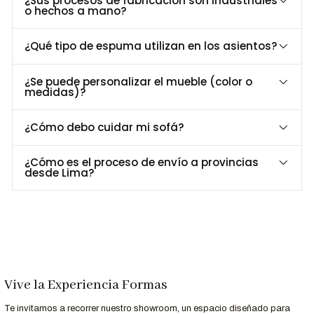
¿Sus procesos de fabricación son industriales
o hechos a mano?
Ideal para salas pequeñas o como complemento en
espacios amplios
Combinación perfecta con sofás de 3 cuerpos o sillones
¿Qué tipo de espuma utilizan en los asientos?
individuales Zlate
Cojines con diseño étnico que aportan personalidad
¿Se puede personalizar el mueble (color o
medidas)?
Excelente opción para decoraciones de estilo clásico,
vintage o rústico chic
¿Cómo debo cuidar mi sofá?
Dimensiones y Especificaciones
¿Cómo es el proceso de envío a provincias
desde Lima?
Especificación
Medida
Altura total
88 cm
Largo
196 cm
Ancho
83 cm
Estructura
Madera maciza y espuma de alta densidad
Acabado de Patas
Ecológico Natural
Vive la Experiencia Formas
Uso recomendado
Hogar, salas, hoteles
Te invitamos a recorrer nuestro showroom, un espacio diseñado para