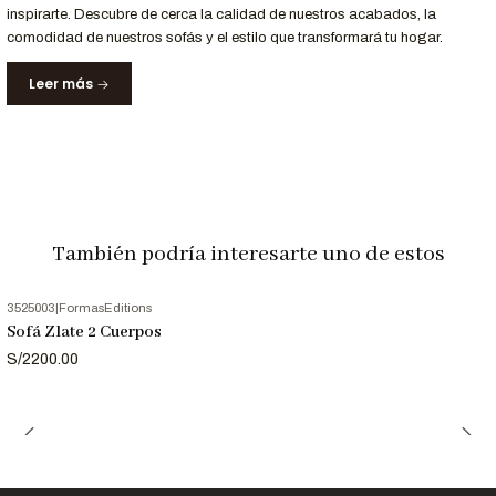
inspirarte. Descubre de cerca la calidad de nuestros acabados, la
Opciones de Personalización
comodidad de nuestros sofás y el estilo que transformará tu hogar.
¿Buscas otro tapizado o acabado? Contáctanos para opciones
Leer más
personalizadas.
Para Profesionales del Diseño
Solicita el archivo 3D del sofá zlate para incluirlo en tus
proyectos de arquitectura e interiorismo.
También podría interesarte uno de estos
Llámanos al 952-998-747
para más información.
3525003
|
FormasEditions
Sofá Zlate 2 Cuerpos
Entrega y Garantía
S/2200.00
Servicio
Detalle
Tiempo de entrega
12 a 18 días laborables.
Garantía
12 meses en estructura y materiales.