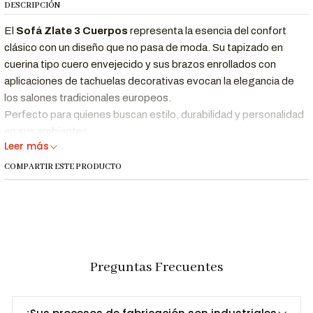
DESCRIPCIÓN
El
Sofá Zlate 3 Cuerpos
representa la esencia del confort
clásico con un diseño que no pasa de moda. Su tapizado en
cuerina tipo cuero envejecido y sus brazos enrollados con
aplicaciones de tachuelas decorativas evocan la elegancia de
los salones tradicionales europeos.
Perfecto para quienes buscan estilo, durabilidad y personalidad
en sus ambientes.
Leer más
Con cojines decorativos de diseño vintage y una estructura
COMPARTIR ESTE PRODUCTO
sólida, este sofá se convierte en el protagonista de cualquier
sala. Ya sea en espacios rústicos, clásicos o contemporáneos
con toques cálidos, el Zlate encaja con distinción.
Preguntas Frecuentes
Beneficios: